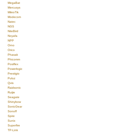
MegaBat
Mercusys
MikroTik
Modecom
Natec
NGS
NiteBird
Noyafa
NPP
Orno
Orico
Phasak
Phicomm
Posiflex
Powerlogic
Prestigio
Puluz
Qvis
Raidsonic
Ruijie
Seagate
Shinybow
SonicGear
Sonoff
Spire
Sunix
Superfire
TP-Link