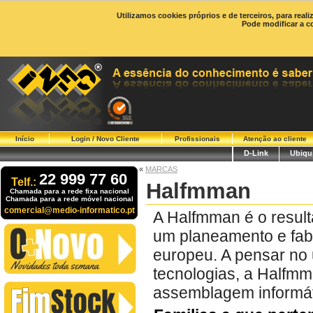
Utilizamos cookies próprios e de terceiros, para real
Pode modificar a c
Início
Login / Novo Cliente
Profissionais
Atenção ao cliente
D-Link
Ubiqui
«
MARCAS
22 999 77 60
Telf.:
Halfmman
Chamada para a rede fixa nacional
Chamada para a rede móvel nacional
comercial@medio-informatico.pt
A Halfmman é o resul
um planeamento e fab
europeu. A pensar no u
tecnologias, a Halfm
assemblagem informát