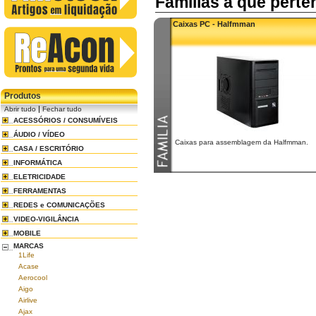
Familias a que pert
Caixas PC - Halfmman
Produtos
|
Abrir tudo
Fechar tudo
ACESSÓRIOS / CONSUMÍVEIS
ÁUDIO / VÍDEO
Caixas para assemblagem da Halfmman.
CASA / ESCRITÓRIO
INFORMÁTICA
ELETRICIDADE
FERRAMENTAS
REDES e COMUNICAÇÕES
VIDEO-VIGILÂNCIA
MOBILE
MARCAS
1Life
Acase
Aerocool
Aigo
Airlive
Ajax