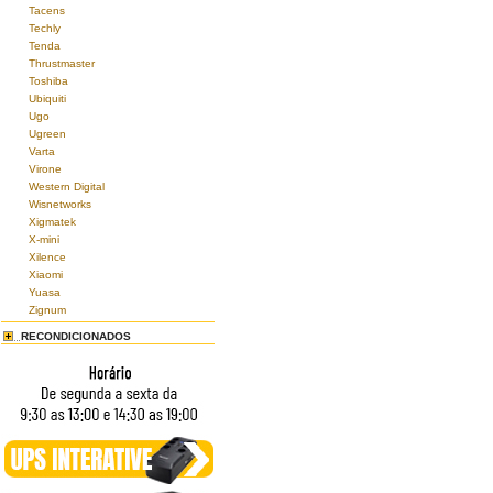
Tacens
Techly
Tenda
Thrustmaster
Toshiba
Ubiquiti
Ugo
Ugreen
Varta
Virone
Western Digital
Wisnetworks
Xigmatek
X-mini
Xilence
Xiaomi
Yuasa
Zignum
RECONDICIONADOS