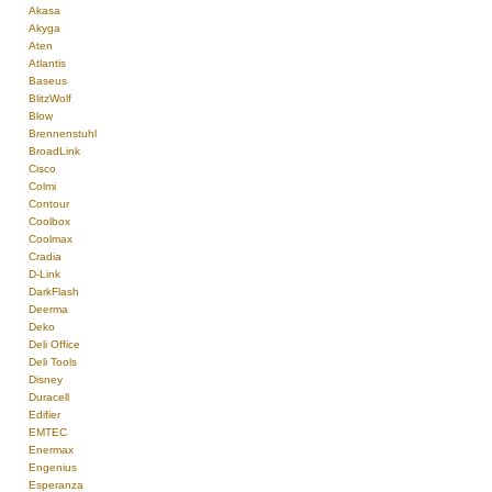
Akasa
Akyga
Aten
Atlantis
Baseus
BlitzWolf
Blow
Brennenstuhl
BroadLink
Cisco
Colmi
Contour
Coolbox
Coolmax
Cradia
D-Link
DarkFlash
Deerma
Deko
Deli Office
Deli Tools
Disney
Duracell
Edifier
EMTEC
Enermax
Engenius
Esperanza