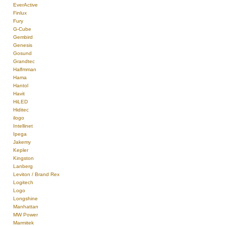
EverActive
Finlux
Fury
G-Cube
Gembird
Genesis
Gosund
Grandtec
Halfmman
Hama
Hantol
Havit
HiLED
Hiditec
ilogo
Intellinet
Ipega
Jakemy
Kepler
Kingston
Lanberg
Leviton / Brand Rex
Logitech
Logo
Longshine
Manhattan
MW Power
Marmitek