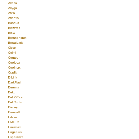
Akasa
Akyga
Aten
Atlantis
Baseus
BlitzWolf
Blow
Brennenstuhl
BroadLink
Cisco
Colmi
Contour
Coolbox
Coolmax
Cradia
D-Link
DarkFlash
Deerma
Deko
Deli Office
Deli Tools
Disney
Duracell
Edifier
EMTEC
Enermax
Engenius
Esperanza