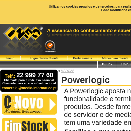
Utilizamos cookies próprios e de terceiros, para real
Pode modificar a c
Início
Login / Novo Cliente
Profissionais
Atenção ao cliente
D-Link
Ubiqui
«
MARCAS
22 999 77 60
Telf.:
Powerlogic
Chamada para a rede fixa nacional
Chamada para a rede móvel nacional
comercial@medio-informatico.pt
A Powerlogic aposta n
funcionalidade e term
produtos. Desde fonte
de servidor e de media
tem uma variedade e