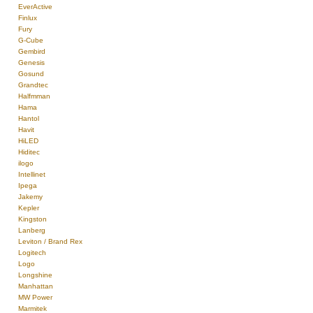
EverActive
Finlux
Fury
G-Cube
Gembird
Genesis
Gosund
Grandtec
Halfmman
Hama
Hantol
Havit
HiLED
Hiditec
ilogo
Intellinet
Ipega
Jakemy
Kepler
Kingston
Lanberg
Leviton / Brand Rex
Logitech
Logo
Longshine
Manhattan
MW Power
Marmitek