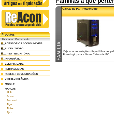
Familias a que pert
Caixas de PC - Powerlogic
Produtos
|
Abrir tudo
Fechar tudo
ACESSÓRIOS / CONSUMÍVEIS
ÁUDIO / VÍDEO
Veja aqui as soluções disponibilizadas pe
CASA / ESCRITÓRIO
Powerlogic para a Gama Caixas de PC.
INFORMÁTICA
ELETRICIDADE
FERRAMENTAS
REDES e COMUNICAÇÕES
VIDEO-VIGILÂNCIA
MOBILE
MARCAS
1Life
Acase
Aerocool
Aigo
Airlive
Ajax