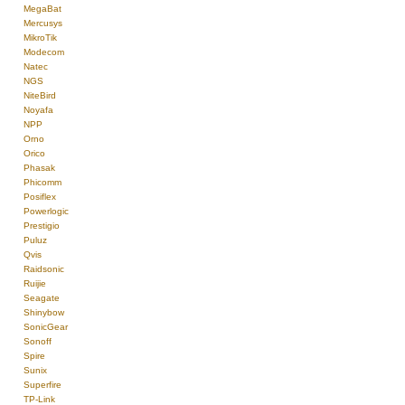
MegaBat
Mercusys
MikroTik
Modecom
Natec
NGS
NiteBird
Noyafa
NPP
Orno
Orico
Phasak
Phicomm
Posiflex
Powerlogic
Prestigio
Puluz
Qvis
Raidsonic
Ruijie
Seagate
Shinybow
SonicGear
Sonoff
Spire
Sunix
Superfire
TP-Link