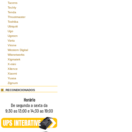
Tacens
Techly
Tenda
Thrustmaster
Toshiba
Ubiquiti
Ugo
Ugreen
Varta
Virone
Western Digital
Wisnetworks
Xigmatek
X-mini
Xilence
Xiaomi
Yuasa
Zignum
RECONDICIONADOS