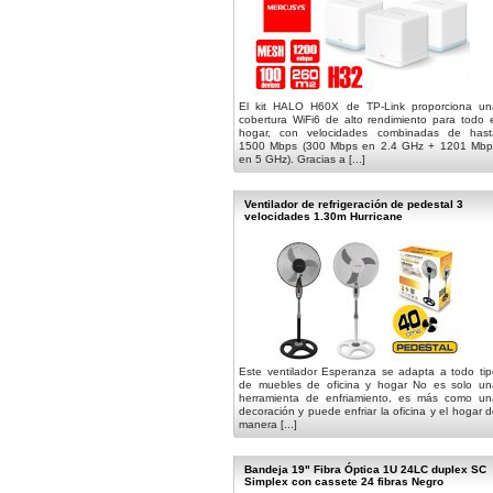
El kit HALO H60X de TP-Link proporciona un
cobertura WiFi6 de alto rendimiento para todo 
hogar, con velocidades combinadas de hast
1500 Mbps (300 Mbps en 2.4 GHz + 1201 Mbp
en 5 GHz). Gracias a [...]
Ventilador de refrigeración de pedestal 3
velocidades 1.30m Hurricane
Este ventilador Esperanza se adapta a todo tip
de muebles de oficina y hogar No es solo un
herramienta de enfriamiento, es más como un
decoración y puede enfriar la oficina y el hogar 
manera [...]
Bandeja 19" Fibra Óptica 1U 24LC duplex SC
Simplex con cassete 24 fibras Negro