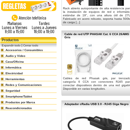
Rack abierto autoportante de alta resistencia pa
la instalación de equipos de red e informátic
estándar de 19", con una altura útil de 27U
Fabricado en acero robusto, soporta hasta 500k
de carga [...]
Cable de red UTP PHASAK Cat. 6 CCA 26AWG
Gris
Productos
|
Expandir todo
Cerrar todo
Accesorios / Consumibles
Audio y Video
Casa/Oficina
Informática
Electricidad
Cables de red Phasak gris, par trenzado
Herramientas
categoría 6 CCA con conectores RJ45 par
Redes y Comunicaciones
conectar dispositivos dentro de una red gigabi
Disponible en varias longitudes.
Seguridad
Smartphone/Tablet
Productos por Marca
Adaptador cRadia USB 3.0 - RJ45 Giga Negro
Reacondicionados