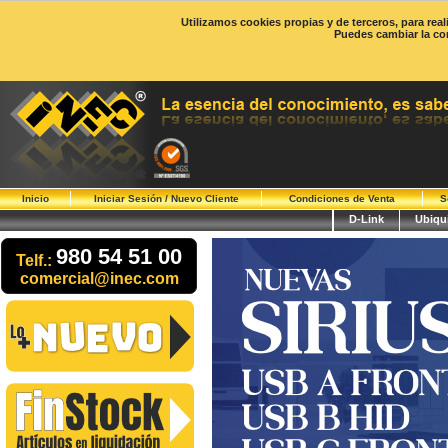
Utilizamos cookies propias y de terceros, para rea
Puedes cambiar la co
Inicio
Iniciar Sesión / Nuevo Cliente
Condiciones de Venta
S
D-Link
Ubiqui
980 54 51 00
Telf.:
comercial@inec.com