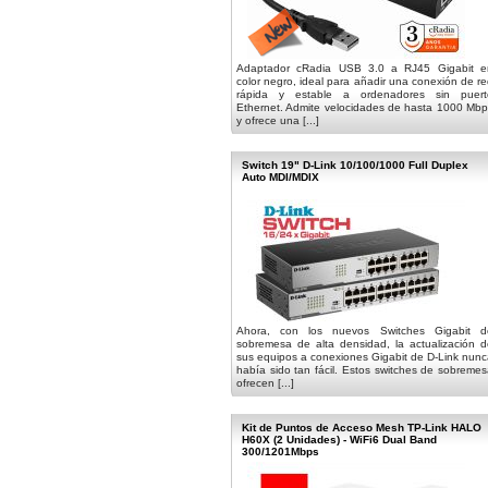
Adaptador cRadia USB 3.0 a RJ45 Gigabit e
color negro, ideal para añadir una conexión de r
rápida y estable a ordenadores sin puert
Ethernet. Admite velocidades de hasta 1000 Mbp
y ofrece una [...]
Switch 19" D-Link 10/100/1000 Full Duplex
Auto MDI/MDIX
Ahora, con los nuevos Switches Gigabit d
sobremesa de alta densidad, la actualización d
sus equipos a conexiones Gigabit de D-Link nun
había sido tan fácil. Estos switches de sobreme
ofrecen [...]
Kit de Puntos de Acceso Mesh TP-Link HALO
H60X (2 Unidades) - WiFi6 Dual Band
300/1201Mbps