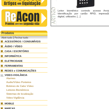
Leitor biométrico controlo acesso Anviz
Identificação por cartão RFID, impressã
digital, utilizador, [...]
Produtos
|
Abrir tudo
Fechar tudo
ACESSÓRIOS / CONSUMÍVEIS
ÁUDIO / VÍDEO
CASA / ESCRITÓRIO
INFORMÁTICA
ELETRICIDADE
FERRAMENTAS
REDES e COMUNICAÇÕES
VIDEO-VIGILÂNCIA
Alarmes
Audio/Vídeo Porteiros
Bobines de Cabo Vídeo
Leitores Biométricos
Sistemas de localização
Video-Vigilância
MOBILE
MARCAS