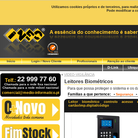
Utilizamos cookies próprios e de terceiros, para real
Pode modificar a c
Início
Login / Novo Cliente
Profissionais
Atenção ao cliente
D-Link
Ubiqui
«
VIDEO-VIGILÂNCIA
22 999 77 60
Telf.:
Leitores Biométricos
Chamada para a rede fixa nacional
Chamada para a rede móvel nacional
Para que possa proteger o sistema e os da
comercial@medio-informatico.pt
Familias a que pertence:
•
•
Segurança
Leitor biométrico controlo acesso 
cartão/imp.digital/código