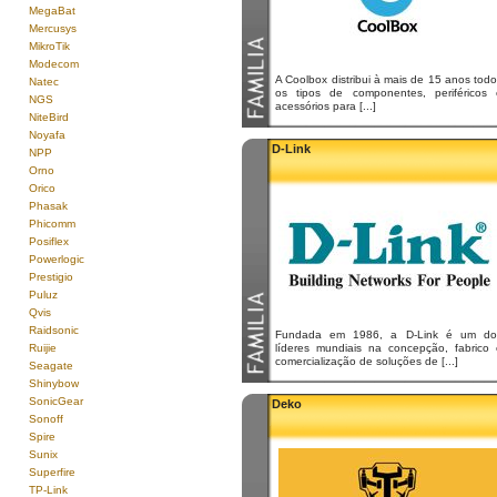
MegaBat
Mercusys
MikroTik
Modecom
A Coolbox distribui à mais de 15 anos tod
Natec
os tipos de componentes, periféricos 
NGS
acessórios para [...]
NiteBird
Noyafa
D-Link
NPP
Orno
Orico
Phasak
Phicomm
Posiflex
Powerlogic
Prestigio
Puluz
Qvis
Raidsonic
Fundada em 1986, a D-Link é um do
Ruijie
líderes mundiais na concepção, fabrico 
comercialização de soluções de [...]
Seagate
Shinybow
SonicGear
Deko
Sonoff
Spire
Sunix
Superfire
TP-Link