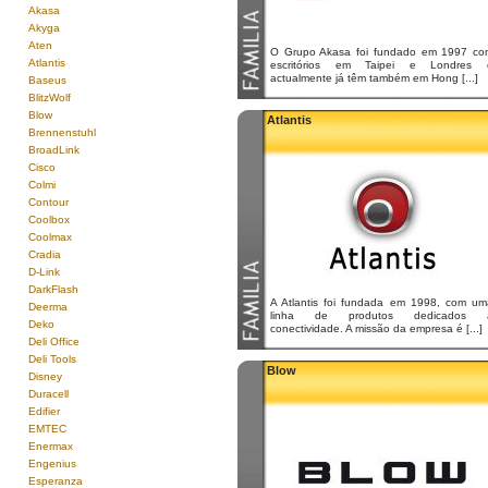
Akasa
Akyga
Aten
O Grupo Akasa foi fundado em 1997 co
Atlantis
escritórios em Taipei e Londres 
actualmente já têm também em Hong [...]
Baseus
BlitzWolf
Blow
Atlantis
Brennenstuhl
BroadLink
Cisco
Colmi
Contour
Coolbox
Coolmax
Cradia
D-Link
DarkFlash
A Atlantis foi fundada em 1998, com um
Deerma
linha de produtos dedicados 
Deko
conectividade. A missão da empresa é [...]
Deli Office
Deli Tools
Blow
Disney
Duracell
Edifier
EMTEC
Enermax
Engenius
Esperanza