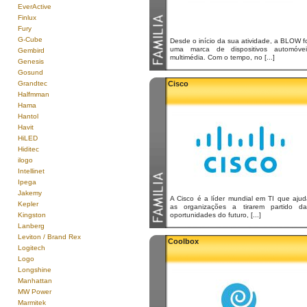
EverActive
Finlux
Fury
G-Cube
Desde o início da sua atividade, a BLOW f
uma marca de dispositivos automóvei
Gembird
multimédia. Com o tempo, no [...]
Genesis
Gosund
Grandtec
Cisco
Halfmman
Hama
Hantol
Havit
HiLED
Hiditec
ilogo
Intellinet
Ipega
Jakemy
A Cisco é a líder mundial em TI que ajud
Kepler
as organizações a tirarem partido da
Kingston
oportunidades do futuro, [...]
Lanberg
Leviton / Brand Rex
Coolbox
Logitech
Logo
Longshine
Manhattan
MW Power
Marmitek