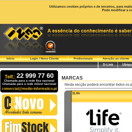
Utilizamos cookies próprios e de terceiros, para real
Pode modificar a c
Início
Login / Novo Cliente
Profissionais
Atenção ao cliente
D-Link
Ubiqui
22 999 77 60
Telf.:
MARCAS
Chamada para a rede fixa nacional
Chamada para a rede móvel nacional
Nesta secção poderá encontrar todos os p
comercial@medio-informatico.pt
1Life