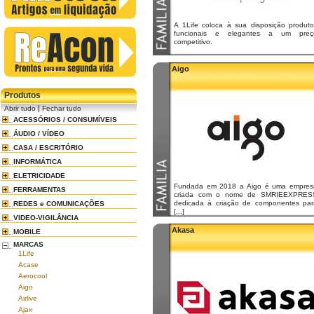
A 1Life coloca à sua disposição produto
funcionais e elegantes a um preç
competitivo.
Aigo
Produtos
|
Abrir tudo
Fechar tudo
ACESSÓRIOS / CONSUMÍVEIS
ÁUDIO / VÍDEO
CASA / ESCRITÓRIO
INFORMÁTICA
ELETRICIDADE
Fundada em 2018 a Aigo é uma empres
FERRAMENTAS
criada com o nome de SMRIEEXPRES
dedicada à criação de componentes par
REDES e COMUNICAÇÕES
[...]
VIDEO-VIGILÂNCIA
Akasa
MOBILE
MARCAS
1Life
Acase
Aerocool
Aigo
Airlive
Ajax