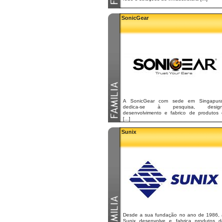
SonicGear
A SonicGear com sede em Singapura
dedica-se à pesquisa, design
desenvolvimento e fabrico de produtos 
[...]
Sunix
Desde a sua fundação no ano de 1986, 
Sunix desenvolve e fabrica produtos d