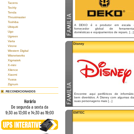
Tacens
Techly
Tenda
Thrustmaster
Toshiba
A DEKO é o produtor em escala 
Ubiquiti
fornecedor global de ferramenta
Ugo
domésticas e equipamentos de reparo, [...]
Ugreen
Varta
Disney
Virone
Western Digital
Wisnetworks
Xigmatek
X-mini
Xilence
Xiaomi
Yuasa
Zignum
RECONDICIONADOS
Encontre aqui periféricos de informátic
bem divertidos. A Disney com algumas da
suas personagens mais [...]
EMTEC