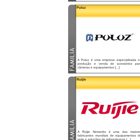
Puluz
A Puluz é uma empresa especializada n
produção e venda de acessórios par
câmeras e equipamentos [...]
Ruijie
A Ruijie Networks é uma das maiore
fabricantes mundiais de equipamentos d
rede e soluções de infraestrutura [...]