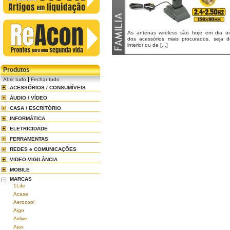
As antenas wireless são hoje em dia u
dos acessórios mais procurados, seja d
interior ou de [...]
Produtos
|
Abrir tudo
Fechar tudo
ACESSÓRIOS / CONSUMÍVEIS
ÁUDIO / VÍDEO
CASA / ESCRITÓRIO
INFORMÁTICA
ELETRICIDADE
FERRAMENTAS
REDES e COMUNICAÇÕES
VIDEO-VIGILÂNCIA
MOBILE
MARCAS
1Life
Acase
Aerocool
Aigo
Airlive
Ajax