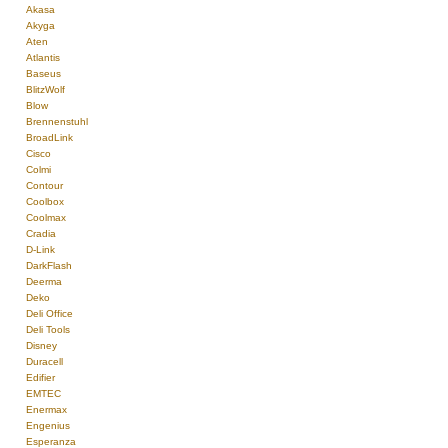
Akasa
Akyga
Aten
Atlantis
Baseus
BlitzWolf
Blow
Brennenstuhl
BroadLink
Cisco
Colmi
Contour
Coolbox
Coolmax
Cradia
D-Link
DarkFlash
Deerma
Deko
Deli Office
Deli Tools
Disney
Duracell
Edifier
EMTEC
Enermax
Engenius
Esperanza