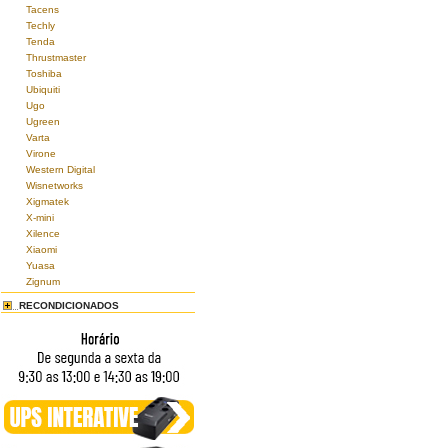
Tacens
Techly
Tenda
Thrustmaster
Toshiba
Ubiquiti
Ugo
Ugreen
Varta
Virone
Western Digital
Wisnetworks
Xigmatek
X-mini
Xilence
Xiaomi
Yuasa
Zignum
RECONDICIONADOS