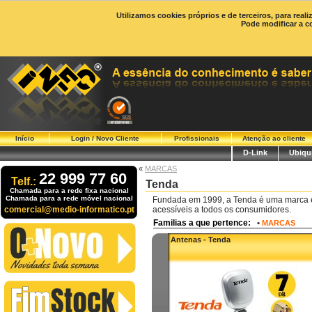
Utilizamos cookies próprios e de terceiros, para real
Pode modificar a c
Início
Login / Novo Cliente
Profissionais
Atenção ao cliente
D-Link
Ubiqui
«
MARCAS
22 999 77 60
Telf.:
Tenda
Chamada para a rede fixa nacional
Chamada para a rede móvel nacional
Fundada em 1999, a Tenda é uma marca es
comercial@medio-informatico.pt
acessíveis a todos os consumidores.
Familias a que pertence:
•
MARCAS
Antenas - Tenda