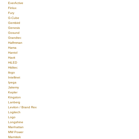
EverActive
Finlux
Fury
G-Cube
Gembird
Genesis
Gosund
Grandtec
Halfmman
Hama
Hantol
Havit
HiLED
Hiditec
ilogo
Intellinet
Ipega
Jakemy
Kepler
Kingston
Lanberg
Leviton / Brand Rex
Logitech
Logo
Longshine
Manhattan
MW Power
Marmitek