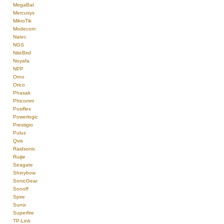
MegaBat
Mercusys
MikroTik
Modecom
Natec
NGS
NiteBird
Noyafa
NPP
Orno
Orico
Phasak
Phicomm
Posiflex
Powerlogic
Prestigio
Puluz
Qvis
Raidsonic
Ruijie
Seagate
Shinybow
SonicGear
Sonoff
Spire
Sunix
Superfire
TP-Link