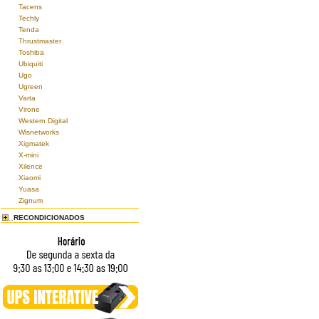
Tacens
Techly
Tenda
Thrustmaster
Toshiba
Ubiquiti
Ugo
Ugreen
Varta
Virone
Western Digital
Wisnetworks
Xigmatek
X-mini
Xilence
Xiaomi
Yuasa
Zignum
RECONDICIONADOS