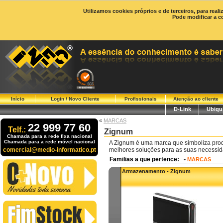
Utilizamos cookies próprios e de terceiros, para real
Pode modificar a c
Início
Login / Novo Cliente
Profissionais
Atenção ao cliente
D-Link
Ubiqui
«
MARCAS
22 999 77 60
Telf.:
Zignum
Chamada para a rede fixa nacional
Chamada para a rede móvel nacional
A Zignum é uma marca que simboliza prod
comercial@medio-informatico.pt
melhores soluções para as suas necessid
Familias a que pertence:
•
MARCAS
Armazenamento - Zignum