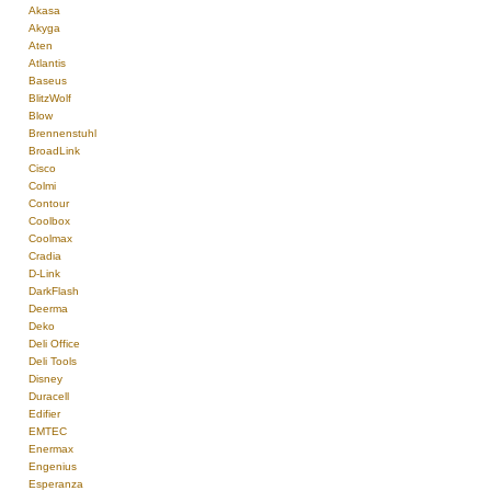
Akasa
Akyga
Aten
Atlantis
Baseus
BlitzWolf
Blow
Brennenstuhl
BroadLink
Cisco
Colmi
Contour
Coolbox
Coolmax
Cradia
D-Link
DarkFlash
Deerma
Deko
Deli Office
Deli Tools
Disney
Duracell
Edifier
EMTEC
Enermax
Engenius
Esperanza