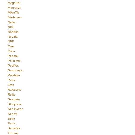
MegaBat
Mercusys
MikroTik
Modecom
Natec
NGS
NiteBird
Noyafa
NPP
Orno
Orico
Phasak
Phicomm
Posiflex
Powerlogic
Prestigio
Puluz
Qvis
Raidsonic
Ruijie
Seagate
Shinybow
SonicGear
Sonoff
Spire
Sunix
Superfire
TP-Link