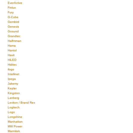
EverActive
Finlux
Fury
G-Cube
Gembird
Genesis
Gosund
Grandtec
Halfmman
Hama
Hantol
Havit
HiLED
Hiditec
ilogo
Intellinet
Ipega
Jakemy
Kepler
Kingston
Lanberg
Leviton / Brand Rex
Logitech
Logo
Longshine
Manhattan
MW Power
Marmitek