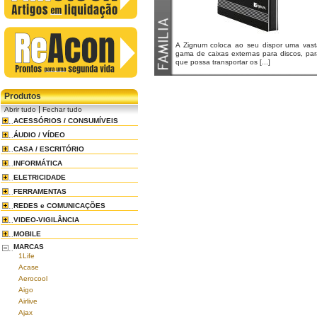
A Zignum coloca ao seu dispor uma vast
gama de caixas externas para discos, par
que possa transportar os [...]
Produtos
|
Abrir tudo
Fechar tudo
ACESSÓRIOS / CONSUMÍVEIS
ÁUDIO / VÍDEO
CASA / ESCRITÓRIO
INFORMÁTICA
ELETRICIDADE
FERRAMENTAS
REDES e COMUNICAÇÕES
VIDEO-VIGILÂNCIA
MOBILE
MARCAS
1Life
Acase
Aerocool
Aigo
Airlive
Ajax