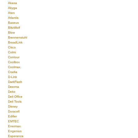
Akasa
Akyga
Aten
Atlantis
Baseus
BlitzWolf
Blow
Brennenstuhl
BroadLink
Cisco
Colmi
Contour
Coolbox
Coolmax
Cradia
D-Link
DarkFlash
Deerma
Deko
Deli Office
Deli Tools
Disney
Duracell
Edifier
EMTEC
Enermax
Engenius
Esperanza