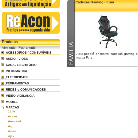
Cadeiras Gaming - Fury
Produtos
|
Abrir tudo
Fechar tudo
ACESSÓRIOS / CONSUMÍVEIS
Aqui poderá encontrar cadeiras gaming d
marca Fury.
ÁUDIO / VÍDEO
CASA / ESCRITÓRIO
INFORMÁTICA
ELETRICIDADE
FERRAMENTAS
REDES e COMUNICAÇÕES
VIDEO-VIGILÂNCIA
MOBILE
MARCAS
1Life
Acase
Aerocool
Aigo
Airlive
Ajax