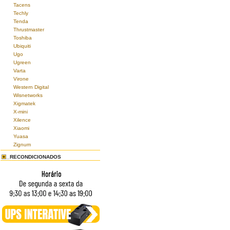
Tacens
Techly
Tenda
Thrustmaster
Toshiba
Ubiquiti
Ugo
Ugreen
Varta
Virone
Western Digital
Wisnetworks
Xigmatek
X-mini
Xilence
Xiaomi
Yuasa
Zignum
RECONDICIONADOS