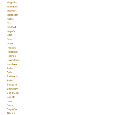
MegaBat
Mercusys
MikroTik
Modecom
Natec
NGS
NiteBird
Noyafa
NPP
Orno
Orico
Phasak
Phicomm
Posiflex
Powerlogic
Prestigio
Puluz
Qvis
Raidsonic
Ruijie
Seagate
Shinybow
SonicGear
Sonoff
Spire
Sunix
Superfire
TP-Link