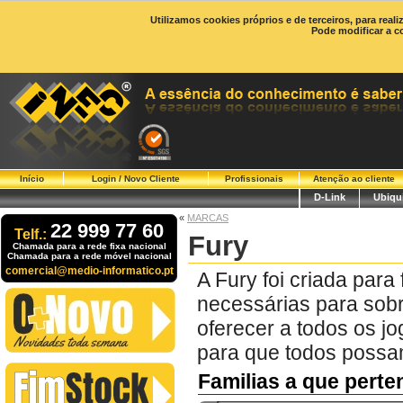
Utilizamos cookies próprios e de terceiros, para real
Pode modificar a c
Início
Login / Novo Cliente
Profissionais
Atenção ao cliente
D-Link
Ubiqui
«
MARCAS
22 999 77 60
Telf.:
Fury
Chamada para a rede fixa nacional
Chamada para a rede móvel nacional
comercial@medio-informatico.pt
A Fury foi criada par
necessárias para sob
oferecer a todos os j
para que todos possam
Familias a que pert