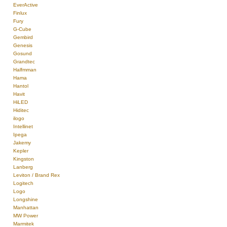
EverActive
Finlux
Fury
G-Cube
Gembird
Genesis
Gosund
Grandtec
Halfmman
Hama
Hantol
Havit
HiLED
Hiditec
ilogo
Intellinet
Ipega
Jakemy
Kepler
Kingston
Lanberg
Leviton / Brand Rex
Logitech
Logo
Longshine
Manhattan
MW Power
Marmitek