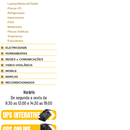
Laptop/Netbook/Tablet
Placas I/O
Refrigeração
Impressoras
POS
Multimedia
Placas Gráficas
Segurança
Expositores
ELETRICIDADE
FERRAMENTAS
REDES e COMUNICAÇÕES
VIDEO-VIGILÂNCIA
MOBILE
MARCAS
RECONDICIONADOS