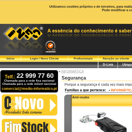
Utilizamos cookies próprios e de terceiros, para real
Pode modificar a c
Início
Login / Novo Cliente
Profissionais
Atenção ao cliente
D-Link
Ubiqui
«
INFORMÁTICA
22 999 77 60
Telf.:
Segurança
Chamada para a rede fixa nacional
Chamada para a rede móvel nacional
Porque a segurança é cada vez mais impor
comercial@medio-informatico.pt
Familias a que pertence:
•
INFORMÁTIC
Anti-roubo