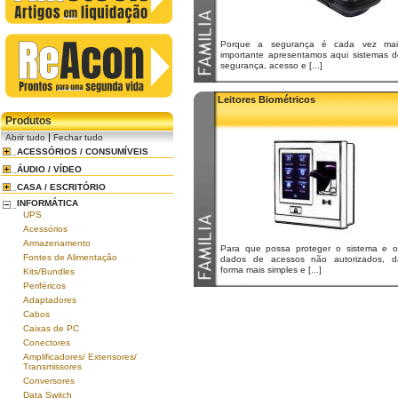
Porque a segurança é cada vez mai
importante apresentamos aqui sistemas d
segurança, acesso e [...]
Leitores Biométricos
Produtos
|
Abrir tudo
Fechar tudo
ACESSÓRIOS / CONSUMÍVEIS
ÁUDIO / VÍDEO
CASA / ESCRITÓRIO
INFORMÁTICA
UPS
Acessórios
Armazenamento
Para que possa proteger o sistema e o
Fontes de Alimentação
dados de acessos não autorizados, d
forma mais simples e [...]
Kits/Bundles
Periféricos
Adaptadores
Cabos
Caixas de PC
Conectores
Amplificadores/ Extensores/
Transmissores
Conversores
Data Switch